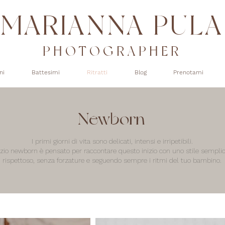
MARIANNA PULA
PHOTOGRAPHER
ni
Battesimi
Ritratti
Blog
Prenotami
Newborn
I primi giorni di vita sono delicati, intensi e irripetibili.
vizio newborn è pensato per raccontare questo inizio con uno stile semplic
rispettoso, senza forzature e seguendo sempre i ritmi del tuo bambino.