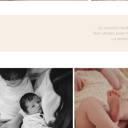
Le sessioni newb
Non utilizzo pose f
La sessio