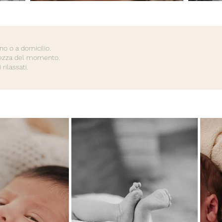
no o a domicilio.
ralezza del momento.
ilassati.