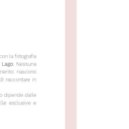
on la fotografia 
l Lago
. Nessuna 
mento: nascono 
i raccontare in 
to dipende dalle 
le esclusive e  