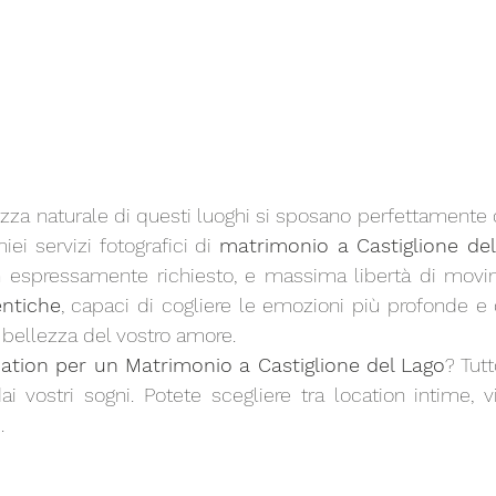
ezza naturale di questi luoghi si sposano perfettamente c
iei servizi fotografici di 
matrimonio a Castiglione de
n espressamente richiesto, e massima libertà di movi
entiche
, capaci di cogliere le emozioni più profonde e d
 bellezza del vostro amore.
ocation per un Matrimonio a Castiglione del Lago
? Tut
i vostri sogni. Potete scegliere tra location intime, vil
.