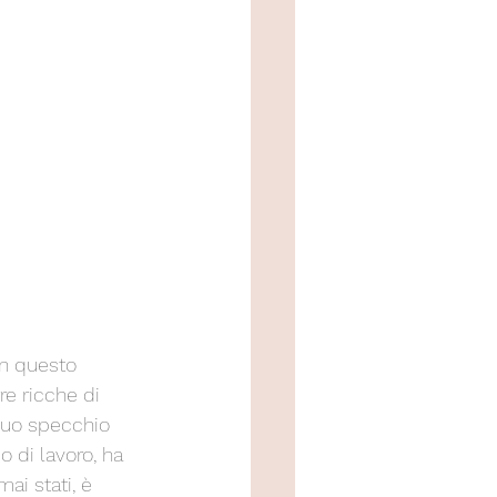
in questo 
re ricche di 
 suo specchio 
o di lavoro, ha 
ai stati, è 