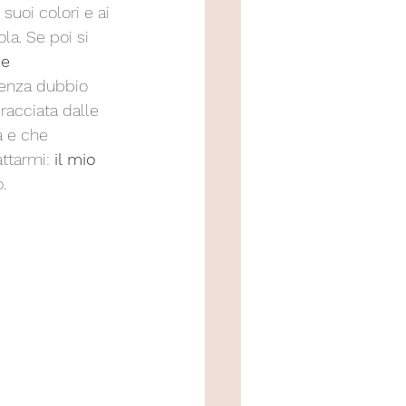
suoi colori e ai 
la. Se poi si 
e 
senza dubbio 
racciata dalle 
a e che 
ttarmi: 
il mio 
.