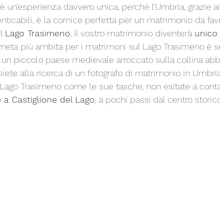
 è un’esperienza davvero unica, perché l’Umbria, grazie ai 
ticabili, è la cornice perfetta per un matrimonio da favo
l 
Lago Trasimeno
, il vostro matrimonio diventerà 
unico 
 meta più ambita per i matrimoni sul Lago Trasimeno è 
, un piccolo paese medievale arroccato sulla collina abb
siete alla ricerca di un fotografo di matrimonio in Umbri
Lago Trasimeno come le sue tasche, non esitate a conta
è a Castiglione del Lago
, a pochi passi dal centro storico