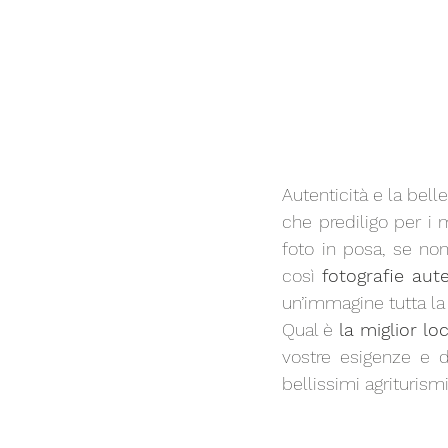
Autenticità e la bell
che prediligo per i m
foto in posa, se no
così 
fotografie aut
un’immagine tutta la
Qual è 
la miglior l
vostre esigenze e da
bellissimi agriturismi